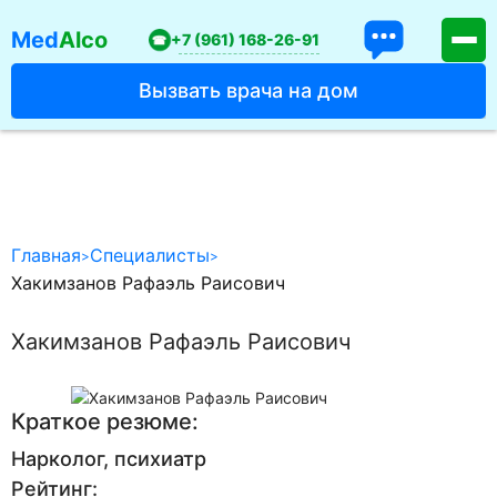
Med
Alco
+7 (961) 168-26-91
Вызвать врача на дом
Екатеринбург
ул. Шейнкмана, 113
call-центр:
Лицензия: № 349-922-75-48
Главная
Специалисты
Хакимзанов Рафаэль Раисович
Услуги
Хакимзанов Рафаэль Раисович
О клинике
Акции клиники
Специалисты
Краткое резюме:
Вакансии
Нарколог, психиатр
Цены
Рейтинг:
Вопросы и ответы